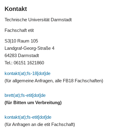
Kontakt
Technische Universität Darmstadt
Fachschaft etit
S3|10 Raum 105
Landgraf-Georg-Straße 4
64283 Darmstadt
Tel.: 06151 1621860
kontakt(at);fs-18[dot]de
(für allgemeine Anfragen, alle FB18 Fachschaften)
brett(at);fs-etit[dot]de
(für Bitten um Verbreitung)
kontakt(at);fs-etit[dot]de
(für Anfragen an die etit Fachschaft)