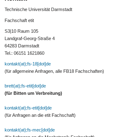
Technische Universität Darmstadt
Fachschaft etit
S3|10 Raum 105
Landgraf-Georg-Straße 4
64283 Darmstadt
Tel.: 06151 1621860
kontakt(at);fs-18[dot]de
(für allgemeine Anfragen, alle FB18 Fachschaften)
brett(at);fs-etit[dot]de
(für Bitten um Verbreitung)
kontakt(at);fs-etit[dot]de
(für Anfragen an die etit Fachschaft)
kontakt(at);fs-mec[dot]de