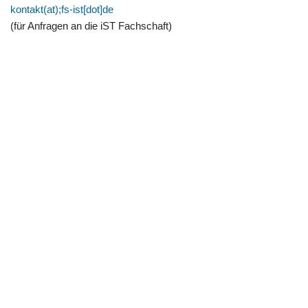
kontakt(at);fs-ist[dot]de
(für Anfragen an die iST Fachschaft)
Fachschaft etit
Willkommen
Beiträge
Datenschutz
Impressum