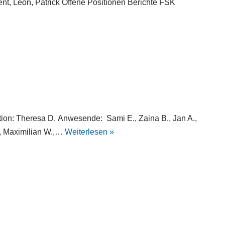
ent, Leon, Patrick Offene Positionen Berichte FSK
ion: Theresa D. Anwesende: Sami E., Zaina B., Jan A.,
., Maximilian W.,…
Weiterlesen »