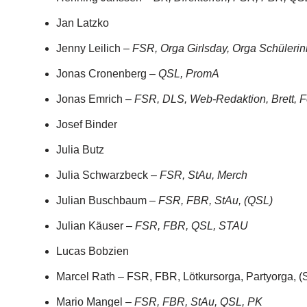
Jan Latzko
Jenny Leilich –
FSR, Orga Girlsday, Orga Schüler
Jonas Cronenberg –
QSL, PromA
Jonas Emrich –
FSR, DLS, Web-Redaktion, Brett, 
Josef Binder
Julia Butz
Julia Schwarzbeck –
FSR, StAu, Merch
Julian Buschbaum –
FSR, FBR, StAu, (QSL)
Julian Käuser –
FSR, FBR, QSL, STAU
Lucas Bobzien
Marcel Rath – FSR, FBR, Lötkursorga, Partyorga, (S
Mario Mangel –
FSR, FBR, StAu, QSL, PK