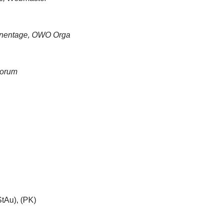
innentage, OWO Orga
Forum
tAu), (PK)