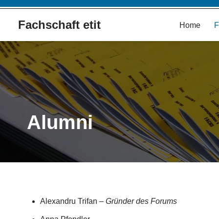
Fachschaft etit
Home
F
Zum
Inhalt
springen
Alumni
Alexandru Trifan –
Gründer des Forums