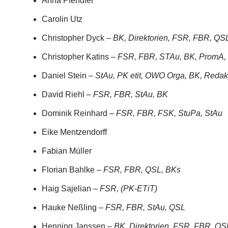
Anna Pfendler
Carolin Utz
Christopher Dyck –
BK, Direktorien, FSR, FBR, QS
Christopher Katins –
FSR, FBR, STAu, BK, PromA,
Daniel Stein –
StAu, PK etit, OWO Orga, BK, Redakt
David Riehl –
FSR, FBR, StAu, BK
Dominik Reinhard –
FSR, FBR, FSK, StuPa, StAu
Eike Mentzendorff
Fabian Müller
Florian Bahlke –
FSR, FBR, QSL, BKs
Haig Sajelian –
FSR, (PK-ETiT)
Hauke Neßling –
FSR, FBR, StAu, QSL
Henning Janssen –
BK, Direktorien, FSR, FBR, Q