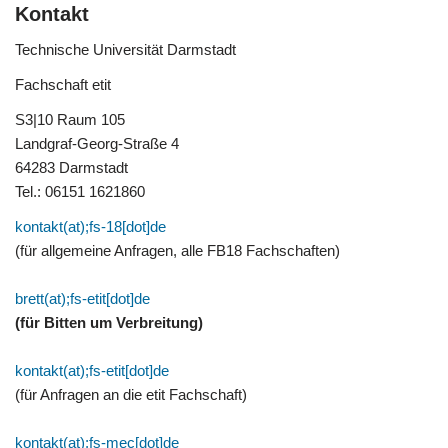
Kontakt
Technische Universität Darmstadt
Fachschaft etit
S3|10 Raum 105
Landgraf-Georg-Straße 4
64283 Darmstadt
Tel.: 06151 1621860
kontakt(at);fs-18[dot]de
(für allgemeine Anfragen, alle FB18 Fachschaften)
brett(at);fs-etit[dot]de
(für Bitten um Verbreitung)
kontakt(at);fs-etit[dot]de
(für Anfragen an die etit Fachschaft)
kontakt(at);fs-mec[dot]de