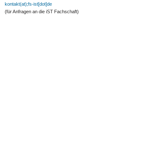
kontakt(at);fs-ist[dot]de
(für Anfragen an die iST Fachschaft)
Fachschaft etit
Willkommen
Beiträge
Datenschutz
Impressum