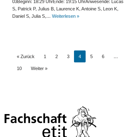
03Beginn: 18:29 UhrEnde: 19:15 UhrAnwesende: Lucas
S, Patrick P, Julius B, Laurence K, Antoine S, Leon K,
Daniel S, Julia S,…
Weiterlesen »
« Zurück
1
2
3
4
5
6
…
10
Weiter »